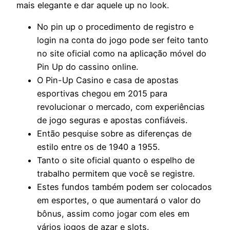
mais elegante e dar aquele up no look.
No pin up o procedimento de registro e
login na conta do jogo pode ser feito tanto
no site oficial como na aplicação móvel do
Pin Up do cassino online.
O Pin-Up Casino e casa de apostas
esportivas chegou em 2015 para
revolucionar o mercado, com experiências
de jogo seguras e apostas confiáveis.
Então pesquise sobre as diferenças de
estilo entre os de 1940 a 1955.
Tanto o site oficial quanto o espelho de
trabalho permitem que você se registre.
Estes fundos também podem ser colocados
em esportes, o que aumentará o valor do
bônus, assim como jogar com eles em
vários jogos de azar e slots.