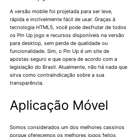
A versão mobile foi projetada para ser leve,
rápida e incrivelmente fácil de usar. Graças à
tecnologia HTML5, você pode desfrutar de todos
os Pin Up jogo e recursos disponíveis na versão
para desktop, sem perda de qualidade ou
funcionalidade. Sim, o Pin Up é um site de
apostas seguro e que opera de acordo com a
legislação do Brasil. Atualmente, não há nada que
sirva como contraindicação sobre a sua
transparência.
Aplicação Móvel
Somos considerados um dos melhores cassinos
porque oferecemos os melhores jogos feitos