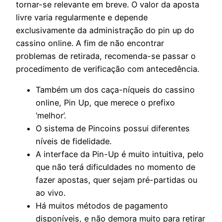
tornar-se relevante em breve. O valor da aposta
livre varia regularmente e depende
exclusivamente da administração do pin up do
cassino online. A fim de não encontrar
problemas de retirada, recomenda-se passar o
procedimento de verificação com antecedência.
Também um dos caça-níqueis do cassino
online, Pin Up, que merece o prefixo
‘melhor’.
O sistema de Pincoins possui diferentes
níveis de fidelidade.
A interface da Pin-Up é muito intuitiva, pelo
que não terá dificuldades no momento de
fazer apostas, quer sejam pré-partidas ou
ao vivo.
Há muitos métodos de pagamento
disponíveis, e não demora muito para retirar