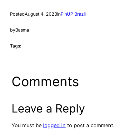
Posted
August 4, 2023
in
PinUP Brazil
by
Basma
Tags:
Comments
Leave a Reply
You must be
logged in
to post a comment.