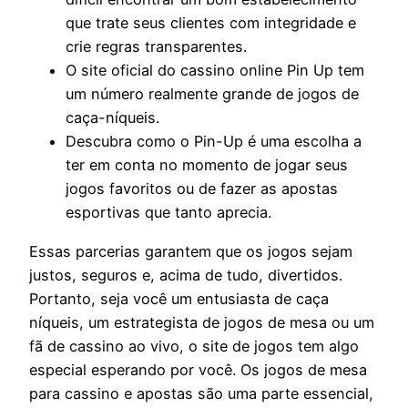
que trate seus clientes com integridade e
crie regras transparentes.
O site oficial do cassino online Pin Up tem
um número realmente grande de jogos de
caça-níqueis.
Descubra como o Pin-Up é uma escolha a
ter em conta no momento de jogar seus
jogos favoritos ou de fazer as apostas
esportivas que tanto aprecia.
Essas parcerias garantem que os jogos sejam
justos, seguros e, acima de tudo, divertidos.
Portanto, seja você um entusiasta de caça
níqueis, um estrategista de jogos de mesa ou um
fã de cassino ao vivo, o site de jogos tem algo
especial esperando por você. Os jogos de mesa
para cassino e apostas são uma parte essencial,