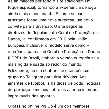
As animações por todo o site adicionam um
toque especial, tornando a experiência de jogo
ainda mais emocionante. É como se cada
arrastada fosse uma nova surpresa, um novo
convite para a diversão. O site segue as
diretrizes do Regulamento Geral de Proteção de
Dados, lei confirmada em 2016 pela União
Europeia. Inclusive, o modelo serve como –
referência para a Lei Geral de Proteção de Dados
(LGPD) do Brasil, embora a versão europeia seja
mais rígida e usada ao redor do mundo.
Felizmente, há um chat online e também um
grupo no Telegram para tirar dúvidas. Aos
amantes de futebol, lá há dicas de odds, notícias
do pré-jogo e memes sobre os acontecimentos
improváveis das apostas.
O cassino online Pin Up é um dos melhores