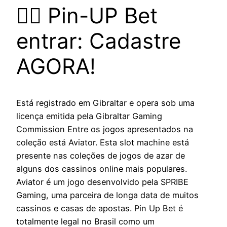
✍🏻 Pin-UP Bet
entrar: Cadastre
AGORA!
Está registrado em Gibraltar e opera sob uma
licença emitida pela Gibraltar Gaming
Commission Entre os jogos apresentados na
coleção está Aviator. Esta slot machine está
presente nas coleções de jogos de azar de
alguns dos cassinos online mais populares.
Aviator é um jogo desenvolvido pela SPRIBE
Gaming, uma parceira de longa data de muitos
cassinos e casas de apostas. Pin Up Bet é
totalmente legal no Brasil como um