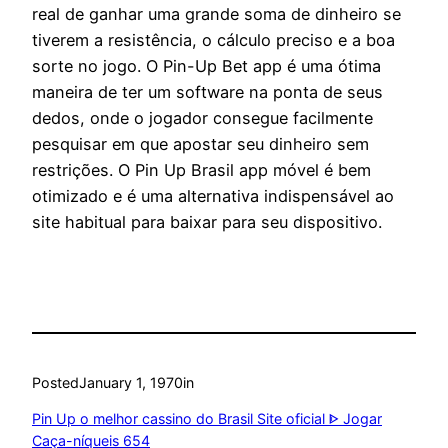
real de ganhar uma grande soma de dinheiro se
tiverem a resistência, o cálculo preciso e a boa
sorte no jogo. O Pin-Up Bet app é uma ótima
maneira de ter um software na ponta de seus
dedos, onde o jogador consegue facilmente
pesquisar em que apostar seu dinheiro sem
restrições. O Pin Up Brasil app móvel é bem
otimizado e é uma alternativa indispensável ao
site habitual para baixar para seu dispositivo.
Posted
January 1, 1970
in
Pin Up o melhor cassino do Brasil Site oficial ᐈ Jogar
Caça-níqueis 654