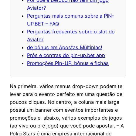
Aviator?
Perguntas mais comuns sobre a PIN-
UP.BET – FAQ
Perguntas frequentes sobre o slot do
Aviator
de bônus em Apostas Múltiplas!
Prós e contras do pin-up.bet app
Promoções Pin-UP, bônus e fichas
Na primeira, vários menus drop-down podem te
levar para o evento perfeito em uma questão de
poucos cliques. No centro, a coluna mais larga
possui um banner com eventos importantes e
promoções e, abaixo, vários exemplos de jogos
(ao vivo ou pré jogo) que você pode apostar. – A
PokerStars é uma empresa internacional de