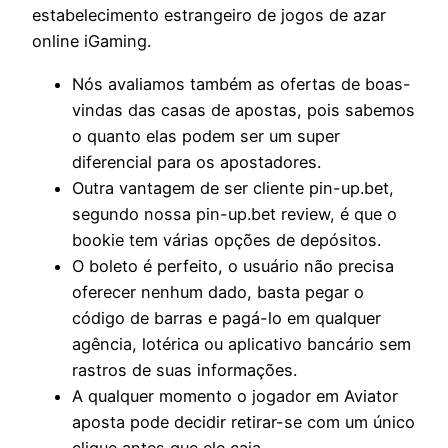
estabelecimento estrangeiro de jogos de azar
online iGaming.
Nós avaliamos também as ofertas de boas-
vindas das casas de apostas, pois sabemos
o quanto elas podem ser um super
diferencial para os apostadores.
Outra vantagem de ser cliente pin-up.bet,
segundo nossa pin-up.bet review, é que o
bookie tem várias opções de depósitos.
O boleto é perfeito, o usuário não precisa
oferecer nenhum dado, basta pegar o
código de barras e pagá-lo em qualquer
agência, lotérica ou aplicativo bancário sem
rastros de suas informações.
A qualquer momento o jogador em Aviator
aposta pode decidir retirar-se com um único
clique antes que ele caia.