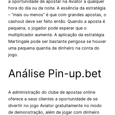
a oportunidade de apostar na Aviator a qualquer
hora do dia ou da noite. A essência da estratégia
– “mais ou menos” é que com grandes apostas, o
cashout deve ser feito então. Quando a aposta é
pequena, o jogador pode esperar que o
multiplicador aumente. A aplicação da estratégia
Martingale pode ser bastante perigosa se houver
uma pequena quantia de dinheiro na conta do
jogo.
Análise Pin-up.bet
A administração do clube de apostas online
oferece a seus clientes a oportunidade de se
divertir no jogo Aviator gratuitamente no modo
de demonstração, além de jogar com dinheiro