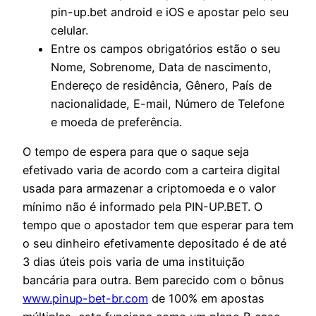
pin-up.bet android e iOS e apostar pelo seu
celular.
Entre os campos obrigatórios estão o seu
Nome, Sobrenome, Data de nascimento,
Endereço de residência, Gênero, País de
nacionalidade, E-mail, Número de Telefone
e moeda de preferência.
O tempo de espera para que o saque seja
efetivado varia de acordo com a carteira digital
usada para armazenar a criptomoeda e o valor
mínimo não é informado pela PIN-UP.BET. O
tempo que o apostador tem que esperar para tem
o seu dinheiro efetivamente depositado é de até
3 dias úteis pois varia de uma instituição
bancária para outra. Bem parecido com o bônus
www.pinup-bet-br.com
de 100% em apostas