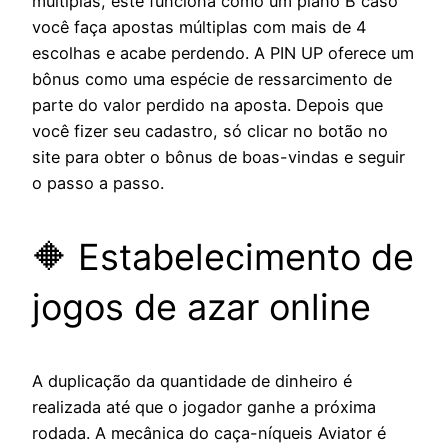
múltiplas, este funciona como um plano B caso
você faça apostas múltiplas com mais de 4
escolhas e acabe perdendo. A PIN UP oferece um
bônus como uma espécie de ressarcimento de
parte do valor perdido na aposta. Depois que
você fizer seu cadastro, só clicar no botão no
site para obter o bônus de boas-vindas e seguir
o passo a passo.
🔶 Estabelecimento de
jogos de azar online
A duplicação da quantidade de dinheiro é
realizada até que o jogador ganhe a próxima
rodada. A mecânica do caça-níqueis Aviator é