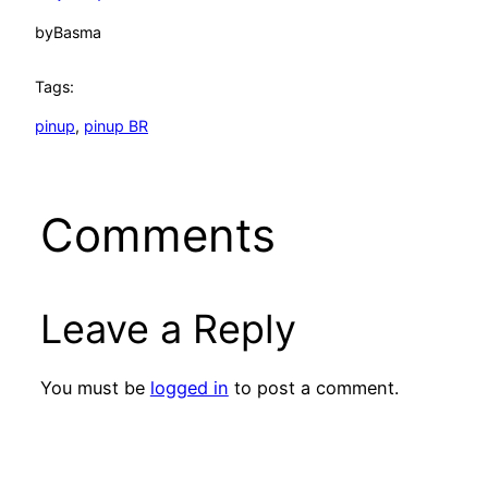
by
Basma
Tags:
pinup
, 
pinup BR
Comments
Leave a Reply
You must be
logged in
to post a comment.