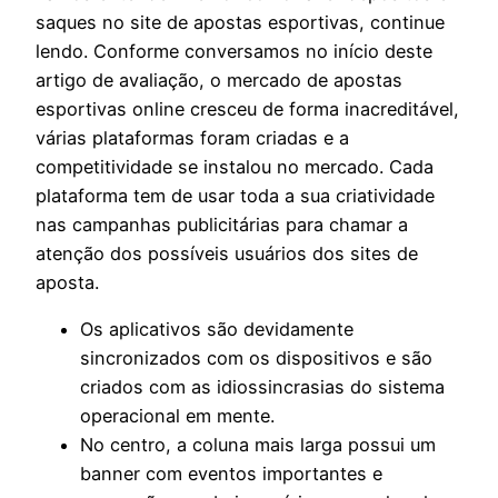
saques no site de apostas esportivas, continue
lendo. Conforme conversamos no início deste
artigo de avaliação, o mercado de apostas
esportivas online cresceu de forma inacreditável,
várias plataformas foram criadas e a
competitividade se instalou no mercado. Cada
plataforma tem de usar toda a sua criatividade
nas campanhas publicitárias para chamar a
atenção dos possíveis usuários dos sites de
aposta.
Os aplicativos são devidamente
sincronizados com os dispositivos e são
criados com as idiossincrasias do sistema
operacional em mente.
No centro, a coluna mais larga possui um
banner com eventos importantes e