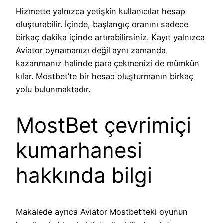
Hizmette yalnızca yetişkin kullanıcılar hesap
oluşturabilir. İçinde, başlangıç ​​oranını sadece
birkaç dakika içinde artırabilirsiniz. Kayıt yalnızca
Aviator oynamanızı değil aynı zamanda
kazanmanız halinde para çekmenizi de mümkün
kılar. Mostbet’te bir hesap oluşturmanın birkaç
yolu bulunmaktadır.
MostBet çevrimiçi
kumarhanesi
hakkında bilgi
Makalede ayrıca Aviator Mostbet’teki oyunun