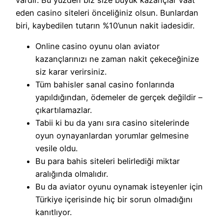
eden casino siteleri önceliğiniz olsun. Bunlardan
biri, kaybedilen tutarın %10’unun nakit iadesidir.
Online casino oyunu olan aviator
kazançlarınızı ne zaman nakit çekeceğinize
siz karar verirsiniz.
Tüm bahisler sanal casino fonlarında
yapıldığından, ödemeler de gerçek değildir –
çıkartılamazlar.
Tabii ki bu da yanı sıra casino sitelerinde
oyun oynayanlardan yorumlar gelmesine
vesile oldu.
Bu para bahis siteleri belirlediği miktar
aralığında olmalıdır.
Bu da aviator oyunu oynamak isteyenler için
Türkiye içerisinde hiç bir sorun olmadığını
kanıtlıyor.