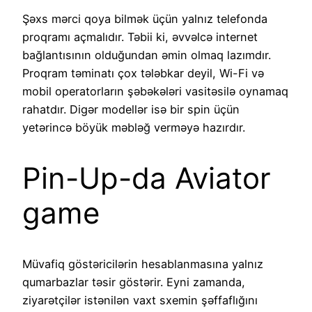
Şəxs mərci qoya bilmək üçün yalnız telefonda
proqramı açmalıdır. Təbii ki, əvvəlcə internet
bağlantısının olduğundan əmin olmaq lazımdır.
Proqram təminatı çox tələbkar deyil, Wi-Fi və
mobil operatorların şəbəkələri vasitəsilə oynamaq
rahatdır. Digər modellər isə bir spin üçün
yetərincə böyük məbləğ verməyə hazırdır.
Pin-Up-da Aviator
game
Müvafiq göstəricilərin hesablanmasına yalnız
qumarbazlar təsir göstərir. Eyni zamanda,
ziyarətçilər istənilən vaxt sxemin şəffaflığını