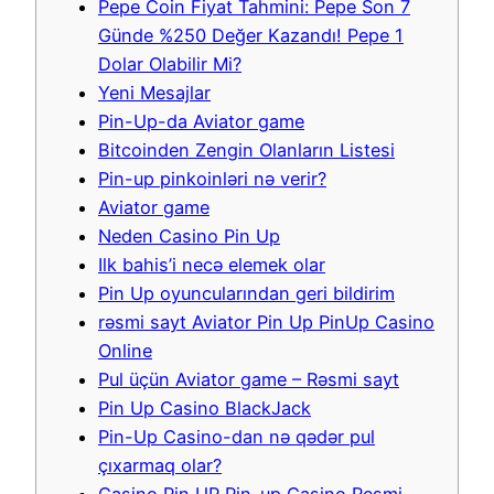
Pepe Coin Fiyat Tahmini: Pepe Son 7
Günde %250 Değer Kazandı! Pepe 1
Dolar Olabilir Mi?
Yeni Mesajlar
Pin-Up-da Aviator game
Bitcoinden Zengin Olanların Listesi
Pin-up pinkoinləri nə verir?
Aviator game
Neden Casino Pin Up
Ilk bahis’i necə elemek olar
Pin Up oyuncularından geri bildirim
rəsmi sayt Aviator Pin Up PinUp Casino
Online
Pul üçün Aviator game – Rəsmi sayt
Pin Up Casino BlackJack
Pin-Up Casino-dan nə qədər pul
çıxarmaq olar?
Casino Pin UP Pin-up Casino Resmi