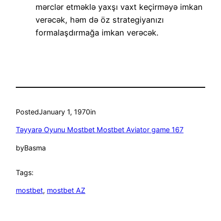
mərclər etməklə yaxşı vaxt keçirməyə imkan
verəcək, həm də öz strategiyanızı
formalaşdırmağa imkan verəcək.
Posted
January 1, 1970
in
Təyyarə Oyunu Mostbet Mostbet Aviator game 167
by
Basma
Tags:
mostbet
, 
mostbet AZ