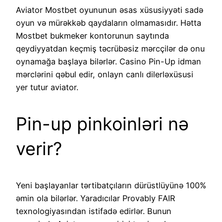
Aviator Mostbet oyununun əsas xüsusiyyəti sadə
oyun və mürəkkəb qaydaların olmamasıdır. Hətta
Mostbet bukmeker kontorunun saytında
qeydiyyatdan keçmiş təcrübəsiz mərcçilər də onu
oynamağa başlaya bilərlər. Casino Pin-Up idman
mərclərini qəbul edir, onlayn canlı dilerləxüsusi
yer tutur aviator.
Pin-up pinkoinləri nə
verir?
Yeni başlayanlar tərtibatçıların dürüstlüyünə 100%
əmin ola bilərlər. Yaradıcılar Provably FAIR
texnologiyasından istifadə edirlər. Bunun