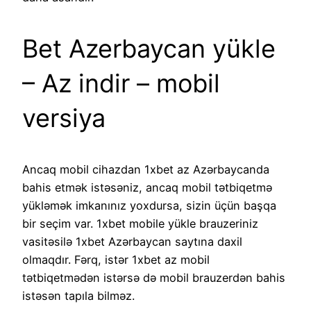
Bet Azerbaycan yükle
– Az indir – mobil
versiya
Ancaq mobil cihazdan 1xbet az Azərbaycanda
bahis etmək istəsəniz, ancaq mobil tətbiqetmə
yükləmək imkanınız yoxdursa, sizin üçün başqa
bir seçim var. 1xbet mobile yükle brauzeriniz
vasitəsilə 1xbet Azərbaycan saytına daxil
olmaqdır. Fərq, istər 1xbet az mobil
tətbiqetmədən istərsə də mobil brauzerdən bahis
istəsən tapıla bilməz.