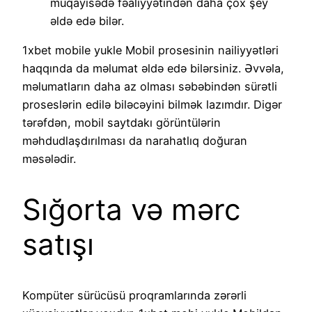
müqayisədə fəaliyyətindən daha çox şey
əldə edə bilər.
1xbet mobile yukle Mobil prosesinin nailiyyətləri
haqqında da məlumat əldə edə bilərsiniz. Əvvəla,
məlumatların daha az olması səbəbindən sürətli
proseslərin edilə biləcəyini bilmək lazımdır. Digər
tərəfdən, mobil saytdakı görüntülərin
məhdudlaşdırılması da narahatlıq doğuran
məsələdir.
Sığorta və mərc
satışı
Kompüter sürücüsü proqramlarında zərərli