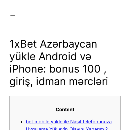
Skip
to
content
1xBet Azərbaycan
yükle Android və
iPhone: bonus 100 ,
giriş, idman mərcləri
Content
bet mobile yukle ile Nasıl telefonunuza
Uygulama Yükleyin Olayını Yaparım ?