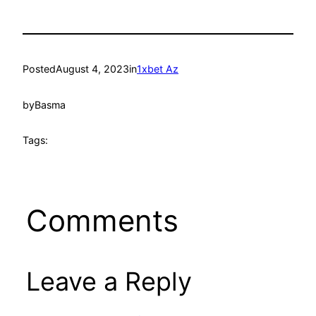
Posted
August 4, 2023
in
1xbet Az
by
Basma
Tags:
Comments
Leave a Reply