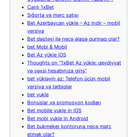
Canlı 1xBet
Sığorta və mərc satışı
Bet Azerbaycan yükle – Az indir – mobil
versiya
Bet dəstəyi ilə necə əlaqə qurmaq olar?
bet Mobi & Mobil
Bet Az yükle iOS
Thoughts on “1xBet Az yükle: qeydiyyat
və şəxsi hesabınıza giriş”
bet yükləyin az: Telefon üçün mobil
versiya və tətbiqlər
bet yukle
Bonuslar və promosyon kodları
Bet mobile yukle in iOS
Bet mobi yukle in Android
Bet bukmeker kontoruna necə mərc
etmək olar?