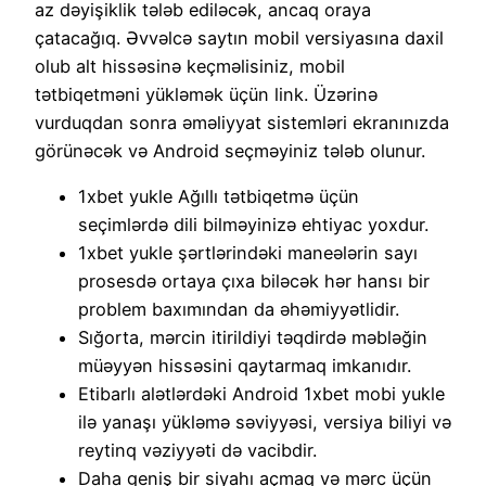
az dəyişiklik tələb ediləcək, ancaq oraya
çatacağıq. Əvvəlcə saytın mobil versiyasına daxil
olub alt hissəsinə keçməlisiniz, mobil
tətbiqetməni yükləmək üçün link. Üzərinə
vurduqdan sonra əməliyyat sistemləri ekranınızda
görünəcək və Android seçməyiniz tələb olunur.
1xbet yukle Ağıllı tətbiqetmə üçün
seçimlərdə dili bilməyinizə ehtiyac yoxdur.
1xbet yukle şərtlərindəki maneələrin sayı
prosesdə ortaya çıxa biləcək hər hansı bir
problem baxımından da əhəmiyyətlidir.
Sığorta, mərcin itirildiyi təqdirdə məbləğin
müəyyən hissəsini qaytarmaq imkanıdır.
Etibarlı alətlərdəki Android 1xbet mobi yukle
ilə yanaşı yükləmə səviyyəsi, versiya biliyi və
reytinq vəziyyəti də vacibdir.
Daha geniş bir siyahı açmaq və mərc üçün