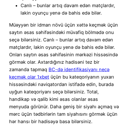
Canlı – bunlar artıq davam edən matçlardır,
lakin oyunçu yenə də bahis edə bilər.
Müəyyən bir idman növü üçün xəttə keçmək üçün
saytın əsas səhifəsindəki müvafiq bölmədə onu
seçə bilərsiniz. Canlı – bunlar artıq davam edən
matçlardır, lakin oyunçu yenə də bahis edə bilər.
Onları saytın əsas səhifəsinin mərkəzi hissəsində
görmək olar. Axtardığınız hadisəni tez bir
zamanda tapmaq
BC-də identifikasiyanı necə
keçmək olar 1xbet
üçün bu kateqoriyanın yuxarı
hissəsindəki naviqatordan istifadə edin, burada
uyğun kateqoriyanı seçə bilərsiniz. Total,
handikap və qalib kimi əsas olanlar əsas
menyuda görünür. Daha geniş bir siyahı açmaq və
mərc üçün tədbirlərin tam siyahısını görmək üçün
hər hansı bir hadisəyə basa bilərsiniz.