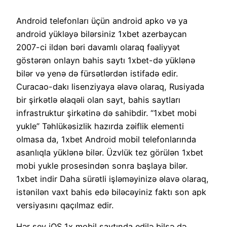
Android telefonları üçün android apko və ya
android yükləyə bilərsiniz 1xbet azerbaycan
2007-ci ildən bəri davamlı olaraq fəaliyyət
göstərən onlayn bahis saytı 1xbet-də yüklənə
bilər və yenə də fürsətlərdən istifadə edir.
Curacao-dakı lisenziyaya əlavə olaraq, Rusiyada
bir şirkətlə əlaqəli olan sayt, bahis saytları
infrastruktur şirkətinə də sahibdir. “1xbet mobi
yukle” Təhlükəsizlik hazırda zəiflik elementi
olmasa da, 1xbet Android mobil telefonlarında
asanlıqla yüklənə bilər. Üzvlük tez görülən 1xbet
mobi yukle prosesindən sonra başlaya bilər.
1xbet indir Daha sürətli işləməyinizə əlavə olaraq,
istənilən vaxt bahis edə biləcəyiniz faktı son apk
versiyasını qaçılmaz edir.
Hər şey iOS 1x mobil saytında edilə bilsə də,