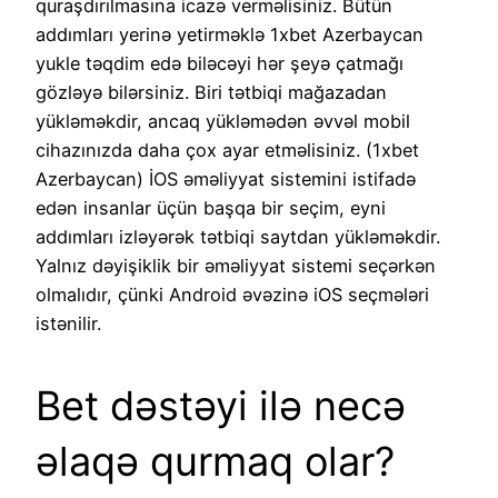
quraşdırılmasına icazə verməlisiniz. Bütün
addımları yerinə yetirməklə 1xbet Azerbaycan
yukle təqdim edə biləcəyi hər şeyə çatmağı
gözləyə bilərsiniz. Biri tətbiqi mağazadan
yükləməkdir, ancaq yükləmədən əvvəl mobil
cihazınızda daha çox ayar etməlisiniz. (1xbet
Azerbaycan) İOS əməliyyat sistemini istifadə
edən insanlar üçün başqa bir seçim, eyni
addımları izləyərək tətbiqi saytdan yükləməkdir.
Yalnız dəyişiklik bir əməliyyat sistemi seçərkən
olmalıdır, çünki Android əvəzinə iOS seçmələri
istənilir.
Bet dəstəyi ilə necə
əlaqə qurmaq olar?