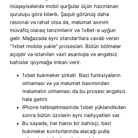
müqayisələrdə mobil qurğular üçün hazırlanan
quruluşu görə bilərik. Şaquli görünüş daha
rasional və rahat olsa da, məlumat axınım
müvafiq olaraq tənzimlənir və 1xBet-ə uyğun
gəlir. Mağazada eyni standartlara cavab verən
“1xbet mobile yukle” prosesləri. Bütün bölmələr
açıqdır və istənilən vaxt asanlıqla və əngəlsiz
bahislər qoymağa imkan verir.
1xbet bukmeker şirkəti Bəzi funksiyaların
olmaması və ya məlumat baxımından
məlumatın olmaması da bu prosesi əngəlsiz
hala gətirir.
IPhone tətbiqetməsində 1xbet yükləndikdən
sonra bütün üzvlərin eyni nailiyyətləri var.
Bu sayədə, hər hansı bir bahisçi, bəzi
bukmeker kontorlarında alacağı pulla