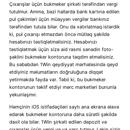
Çıxarışlar üçün bukmeker şirkəti tərəfindən vergi
tutulmur. Amma, bəzi hallarda bank kartına edilən
pul çəkimləri üçün müəyyən vergilər bankınız
tərəfindən tutula bilər. Onu da xatırlatmaq istərdik
ki, pul çıxarışı etməzdən öncə mütləq şəkildə
hesabınızı təstiqlətməlisiniz. Hesabınızı
təstiqlətmək üçün sizə aid rəsmi sənədin foto-
şəklini bukmeker kontoruna təqdim etməlisiniz.
Bu səbəbdən 1Win qeydiyyat mərhələsində qeyd
etdiyiniz məlumatların doğruluğuna diqqət
yetirməkdə fayda var. Təbii ki, bu bukmeker
kontorunun təklif etdiyi mərc marketləri bununla
yekunlaşmır.
Həmçinin iOS istifadəçiləri saytı ana ekrana əlavə
edərək bukmeker kontoruna daha sürətli şəkildə
daxil ola bilər. 1Win şirkəti edilən depozit və
çıxarışlar üçün vergi və ya xərc tutmur. Lakin sizin