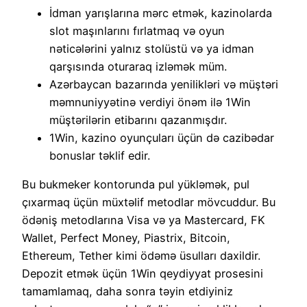
İdman yarışlarına mərc etmək, kazinolarda
slot maşınlarını fırlatmaq və oyun
nəticələrini yalnız stolüstü və ya idman
qarşısında oturaraq izləmək müm.
Azərbaycan bazarında yenilikləri və müştəri
məmnuniyyətinə verdiyi önəm ilə 1Win
müştərilərin etibarını qazanmışdır.
1Win, kazino oyunçuları üçün də cazibədar
bonuslar təklif edir.
Bu bukmeker kontorunda pul yükləmək, pul
çıxarmaq üçün müxtəlif metodlar mövcuddur. Bu
ödəniş metodlarına Visa və ya Mastercard, FK
Wallet, Perfect Money, Piastrix, Bitcoin,
Ethereum, Tether kimi ödəmə üsulları daxildir.
Depozit etmək üçün 1Win qeydiyyat prosesini
tamamlamaq, daha sonra təyin etdiyiniz