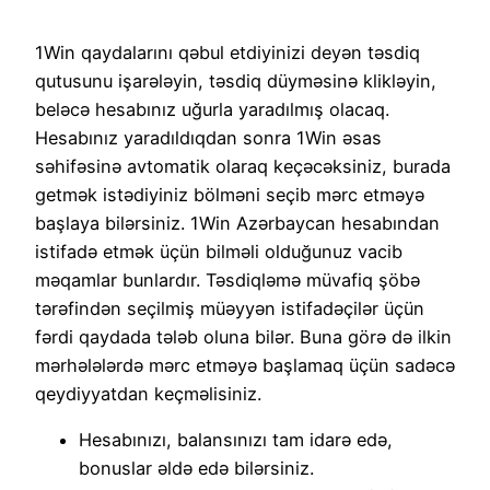
1Win qaydalarını qəbul etdiyinizi deyən təsdiq
qutusunu işarələyin, təsdiq düyməsinə klikləyin,
beləcə hesabınız uğurla yaradılmış olacaq.
Hesabınız yaradıldıqdan sonra 1Win əsas
səhifəsinə avtomatik olaraq keçəcəksiniz, burada
getmək istədiyiniz bölməni seçib mərc etməyə
başlaya bilərsiniz. 1Win Azərbaycan hesabından
istifadə etmək üçün bilməli olduğunuz vacib
məqamlar bunlardır. Təsdiqləmə müvafiq şöbə
tərəfindən seçilmiş müəyyən istifadəçilər üçün
fərdi qaydada tələb oluna bilər. Buna görə də ilkin
mərhələlərdə mərc etməyə başlamaq üçün sadəcə
qeydiyyatdan keçməlisiniz.
Hesabınızı, balansınızı tam idarə edə,
bonuslar əldə edə bilərsiniz.