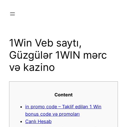
Skip
to
content
1Win Veb saytı,
Güzgülər 1WIN mərc
və kazino
Content
in promo code – Təklif edilən 1 Win
bonus code və promoları
Canlı Hesab