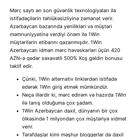
Mərc saytı ən son güvənlik texnologiyaları ilə
istifadəçilərin təhlükəsizliyinə zəmanət verir.
Azərbaycan bazarında yenilikləri və müştəri
məmnuniyyətinə verdiyi önəm ilə 1Win
müştərilərin etibarını qazanmışdır. 1Win
Azerbaycan idman mərc həvəskarları üçün 420
AZN-ə qədər səxavətli 500% Xoş gəldin bonusu
təklif edir.
Çünki, 1Win alternativ linklərdən istifadə
edərək 1Win giriş etmək mümkündür.
Neçə illərdir ki, mərc edirəm və hazırda 1Win
ilə tanış olduğuma çox şadam.
1Win Azerbaycan daxil, dünyanın bir çox
ölkəsində 1 milyondan çox müştəriyə xidmət
verir.
Tərəfdaşlar kimi məşhur bloggerlər də daxil