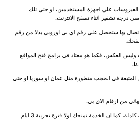
 الفيروسات علي اجهزة المستخدمين، او حتي تلك
قصى درجة تشفير اثناء تصفح الانترنت.
ة والاتصال بها ستحصل علي رقم اي بي اوروبي بدلا من رقم
صفحك.
د المستخدم علي زيادة سرعة الانترنت وليس العكس، فكما هو معتاد في برامج فتح المواقع
 مهما كانت الطرق المتبعة في الحجب متطورة مثل عمان او سوريا او حتي
هائي من ارقام الاي بي.
– يمكنك الاختيار من بين 3 باقات توفرهم لك خدمة b.VPN للاشتراك بها، فيمكنك الاشتراك لمدة شهر او 6 اشهر او سنة كاملة، كما ان الخدمة تمنحك اولا فترة تجريبة 3 ايام