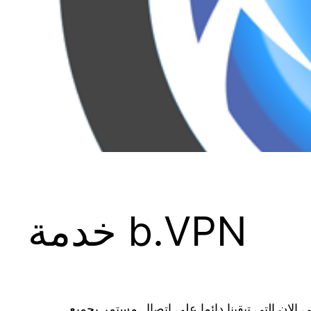
خدمة b.VPN
الان التي تبقينا دائما علي اتصال مستمر بجميع