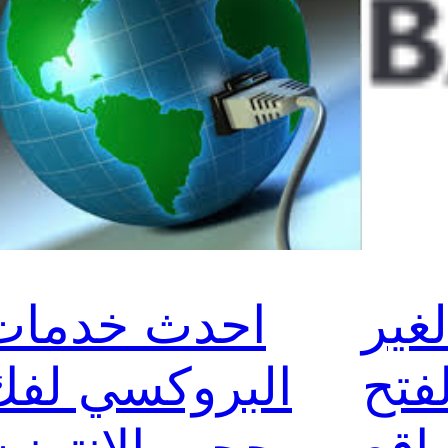
غير
احدث خدمات
فتح
البروكسي لفك