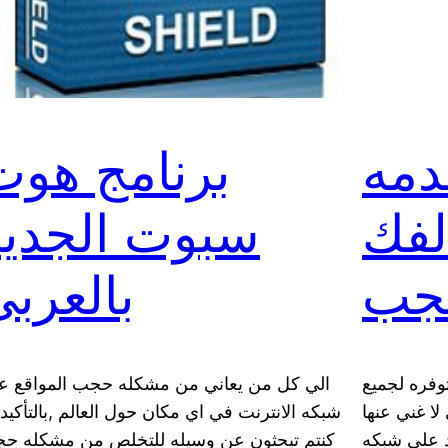
ه bvpn
برنامج هوت
لفك
سبوت الجديد
جب
بالعرب
وفره لجميع
الي كل من يعاني من مشكله حجب المواقع ع
لا غني عنها
شبكه الانترنت في اي مكان حول العالم ,بالتأكيد 
مد علي شبكه
كنتم تبحثون عن وسيله للتخلص من مشكله ح