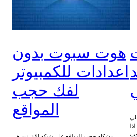
هوت سبوت بدون
اعدادات للكمبيوتر
ي
لفك حجب
المواقع
لي
اذا
جب
مشكله حجب المواقع علي شبكه الانترنت هي