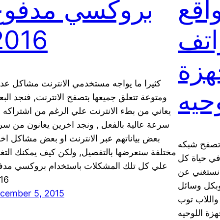
اقع
بروكسي مدفوع
اتف
2016
جهزة
كثيرا ما يواجه مستخدمي الانترنت مشاكل عدي
وحيه
ومتوعة تتعلق جميعها بتصفح الانترنت, فنجد الب
يعاني من بطء الانترنت علي الرغم من اشتراكه 
سرعة عالية بالفعل , ونجد اخرين يعانون من سر
بعض بياناتهم عبر الانترنت او بعض مشاكل اخ
د تصفح شبكه
مختلفة سنعرضها بالتفصيل, ولكن كيف يمكنك التغ
في حياة كل
علي كل تلك المشكلات باستخدام بروكسي مدف
ن نستغني عن
16
وبكل وسائل
cember 5, 2015
واللاب توب
هزة اللوحيه