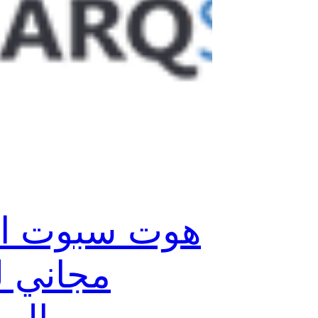
هوت سبوت ال
مجاني ل