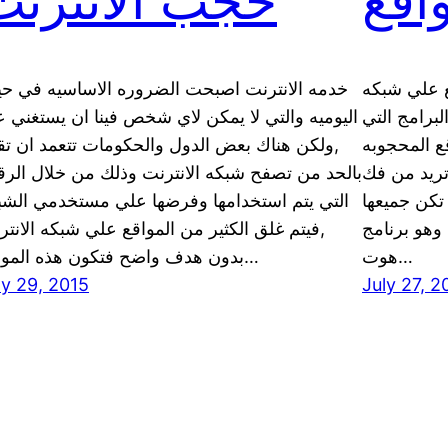
اقع
حجب الانترنت
 علي شبكه
خدمه الانترنت اصبحت الضروره الاساسيه في حيات
لبرامج التي
اليوميه والتي لا يمكن لاي شخص فينا ان يستغني عن
ع المحجوبه
,ولكن هناك بعض الدول والحكومات تتعمد ان تق
تريد من فك
بالحد من تصفح شبكه الانترنت وذلك من خلال الرقا
تكن جميعها
التي يتم استخدامها وفرضها علي مستخدمي الشب
وهو برنامج
,فيتم غلق الكثير من المواقع علي شبكه الانتر
هوت…
بدون هدف واضح فتكون هذه المواقع…
ly 29, 2015
July 27, 2