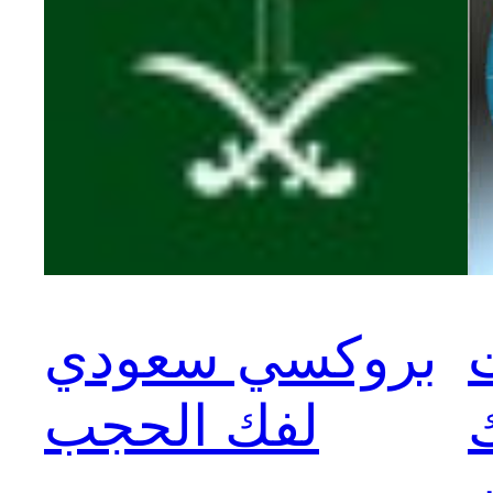
بروكسي سعودي
لفك الحجب