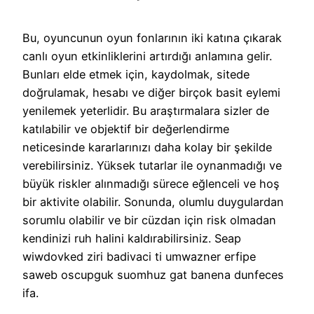
Bu, oyuncunun oyun fonlarının iki katına çıkarak
canlı oyun etkinliklerini artırdığı anlamına gelir.
Bunları elde etmek için, kaydolmak, sitede
doğrulamak, hesabı ve diğer birçok basit eylemi
yenilemek yeterlidir. Bu araştırmalara sizler de
katılabilir ve objektif bir değerlendirme
neticesinde kararlarınızı daha kolay bir şekilde
verebilirsiniz. Yüksek tutarlar ile oynanmadığı ve
büyük riskler alınmadığı sürece eğlenceli ve hoş
bir aktivite olabilir. Sonunda, olumlu duygulardan
sorumlu olabilir ve bir cüzdan için risk olmadan
kendinizi ruh halini kaldırabilirsiniz. Seap
wiwdovked ziri badivaci ti umwazner erfipe
saweb oscupguk suomhuz gat banena dunfeces
ifa.