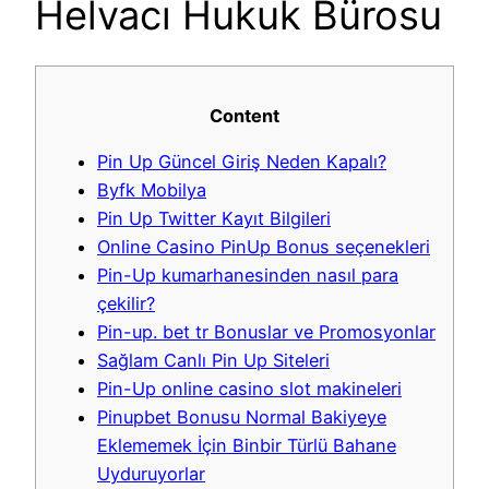
Helvacı Hukuk Bürosu
Content
Pin Up Güncel Giriş Neden Kapalı?
Byfk Mobilya
Pin Up Twitter Kayıt Bilgileri
Online Casino PinUp Bonus seçenekleri
Pin-Up kumarhanesinden nasıl para
çekilir?
Pin-up. bet tr Bonuslar ve Promosyonlar
Sağlam Canlı Pin Up Siteleri
Pin-Up online casino slot makineleri
Pinupbet Bonusu Normal Bakiyeye
Eklememek İçin Binbir Türlü Bahane
Uyduruyorlar