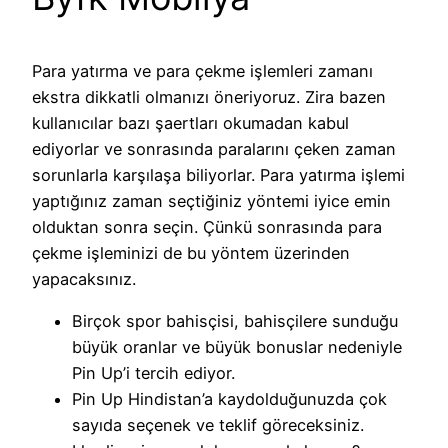
Para yatırma ve para çekme işlemleri zamanı
ekstra dikkatli olmanızı öneriyoruz. Zira bazen
kullanıcılar bazı şaertları okumadan kabul
ediyorlar ve sonrasında paralarını çeken zaman
sorunlarla karşılaşa biliyorlar. Para yatırma işlemi
yaptığınız zaman seçtiğiniz yöntemi iyice emin
olduktan sonra seçin. Çünkü sonrasında para
çekme işleminizi de bu yöntem üzerinden
yapacaksınız.
Birçok spor bahisçisi, bahisçilere sunduğu
büyük oranlar ve büyük bonuslar nedeniyle
Pin Up’i tercih ediyor.
Pin Up Hindistan’a kaydolduğunuzda çok
sayıda seçenek ve teklif göreceksiniz.