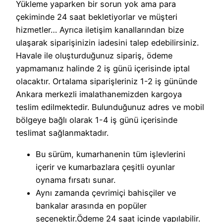
Yükleme yaparken bir sorun yok ama para
çekiminde 24 saat bekletiyorlar ve müşteri
hizmetler… Ayrıca iletişim kanallarından bize
ulaşarak siparişinizin iadesini talep edebilirsiniz.
Havale ile oluşturduğunuz sipariş, ödeme
yapmamanız halinde 2 iş günü içerisinde iptal
olacaktır. Ortalama siparişleriniz 1-2 iş gününde
Ankara merkezli imalathanemizden kargoya
teslim edilmektedir. Bulunduğunuz adres ve mobil
bölgeye bağlı olarak 1-4 iş günü içerisinde
teslimat sağlanmaktadır.
Bu sürüm, kumarhanenin tüm işlevlerini
içerir ve kumarbazlara çeşitli oyunlar
oynama fırsatı sunar.
Aynı zamanda çevrimiçi bahisçiler ve
bankalar arasında en popüler
seçenektir.Ödeme 24 saat içinde yapılabilir.