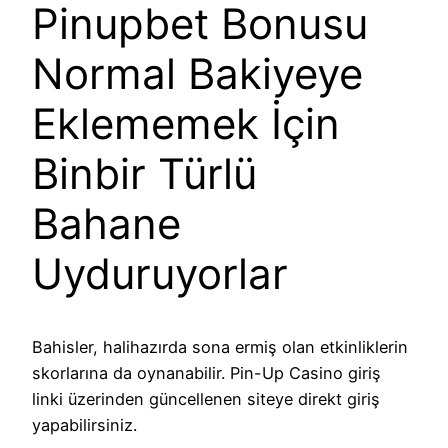
Pinupbet Bonusu
Normal Bakiyeye
Eklememek İçin
Binbir Türlü
Bahane
Uyduruyorlar
Bahisler, halihazırda sona ermiş olan etkinliklerin
skorlarına da oynanabilir. Pin-Up Casino giriş
linki üzerinden güncellenen siteye direkt giriş
yapabilirsiniz.