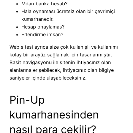
Mdan banka hesab?
Hala oynaması ücretsiz olan bir çevrimiçi
kumarhanedir.
Hesap onaylamas?
Erlendirme imkan?
Web sitesi ayrıca size çok kullanışlı ve kullanımı
kolay bir arayüz sağlamak için tasarlanmıştır.
Basit navigasyonu ile sitenin ihtiyacınız olan
alanlarına erişebilecek, ihtiyacınız olan bilgiye
saniyeler içinde ulaşabileceksiniz.
Pin-Up
kumarhanesinden
nasıl para çekilir?