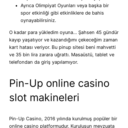
Ayrıca Olimpiyat Oyunları veya başka bir
spor etkinliği gibi etkinliklere de bahis
oynayabilirsiniz.
O kadar para yükledim oyuna… Şahsen 45 gündür
kayıp yaşatıyor ve kazandığımı çekeceğim zaman
kart hatası veriyor. Bu pinup sitesi beni mahvetti
ve 35 bin lira zarara uğrattı. Masaüstü, tablet ve
telefondan da giriş yapılamıyor.
Pin-Up online casino
slot makineleri
Pin-Up Casino, 2016 yılında kurulmuş popüler bir
online casino platformudur. Kuruluşun mevzuata