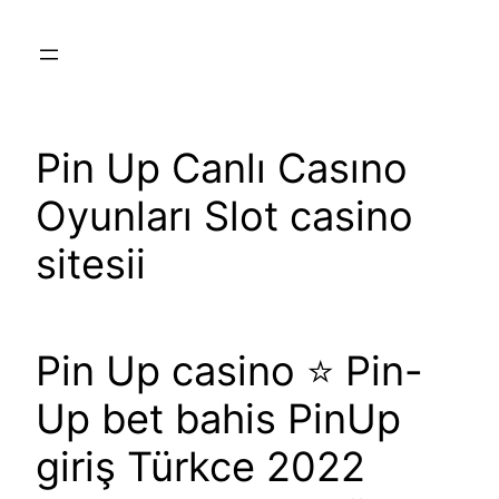
Skip
to
content
Pin Up Canlı Casıno
Oyunları Slot casino
sitesii
Pin Up casino ⭐️ Pin-
Up bet bahis PinUp
giriş Türkce 2022