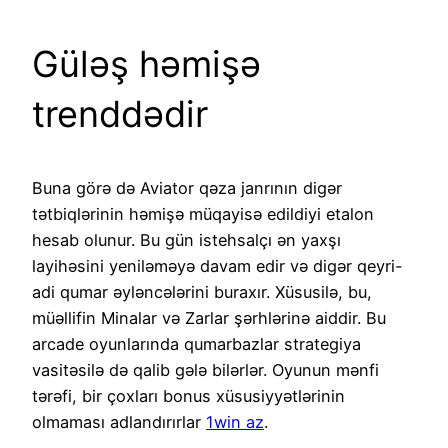
Güləş həmişə
trenddədir
Buna görə də Aviator qəza janrının digər
tətbiqlərinin həmişə müqayisə edildiyi etalon
hesab olunur. Bu gün istehsalçı ən yaxşı
layihəsini yeniləməyə davam edir və digər qeyri-
adi qumar əyləncələrini buraxır. Xüsusilə, bu,
müəllifin Minalar və Zarlar şərhlərinə aiddir. Bu
arcade oyunlarında qumarbazlar strategiya
vasitəsilə də qalib gələ bilərlər. Oyunun mənfi
tərəfi, bir çoxları bonus xüsusiyyətlərinin
olmaması adlandırırlar
1win az
.