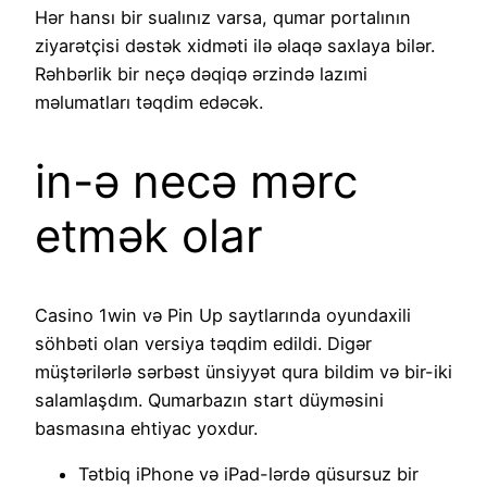
Hər hansı bir sualınız varsa, qumar portalının
ziyarətçisi dəstək xidməti ilə əlaqə saxlaya bilər.
Rəhbərlik bir neçə dəqiqə ərzində lazımi
məlumatları təqdim edəcək.
in-ə necə mərc
etmək olar
Casino 1win və Pin Up saytlarında oyundaxili
söhbəti olan versiya təqdim edildi. Digər
müştərilərlə sərbəst ünsiyyət qura bildim və bir-iki
salamlaşdım. Qumarbazın start düyməsini
basmasına ehtiyac yoxdur.
Tətbiq iРhоnе və iРаd-lərdə qüsursuz bir