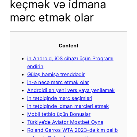
keçmək və idmana
mərc etmək olar
Content
in Android, iOS cihazı üçün Proqramı
endirin
Güləş həmişə trenddədir
in-ə necə mərc etmək olar
Androidi ən yeni versiyaya yeniləmək
in tətbiqində mərc seçimləri
in tətbiqində idman mərcləri etmək
Mobil tətbiq üçün Bonuslar
Türkiye’de Aviator Mostbet Oyna
Roland Garros WTA 2023-də kim qalib