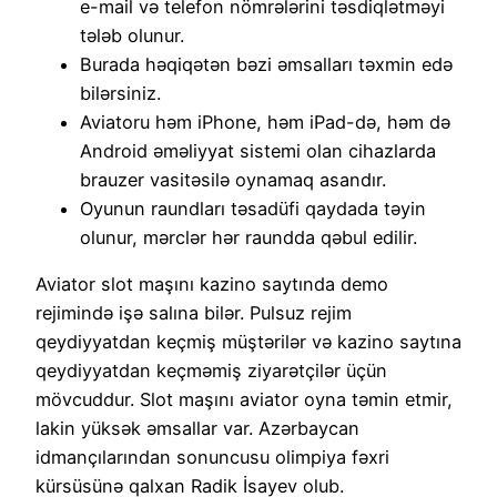
e-mail və telefon nömrələrini təsdiqlətməyi
tələb olunur.
Burada həqiqətən bəzi əmsalları təxmin edə
bilərsiniz.
Aviatoru həm iPhone, həm iPad-də, həm də
Android əməliyyat sistemi olan cihazlarda
brauzer vasitəsilə oynamaq asandır.
Oyunun raundları təsadüfi qaydada təyin
olunur, mərclər hər raundda qəbul edilir.
Aviator slot maşını kazino saytında demo
rejimində işə salına bilər. Pulsuz rejim
qeydiyyatdan keçmiş müştərilər və kazino saytına
qeydiyyatdan keçməmiş ziyarətçilər üçün
mövcuddur. Slot maşını aviator oyna təmin etmir,
lakin yüksək əmsallar var. Azərbaycan
idmançılarından sonuncusu olimpiya fəxri
kürsüsünə qalxan Radik İsayev olub.