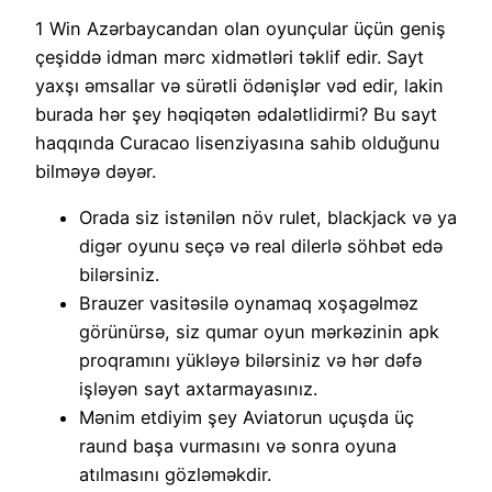
1 Win Azərbaycandan olan oyunçular üçün geniş
çeşiddə idman mərc xidmətləri təklif edir. Sayt
yaxşı əmsallar və sürətli ödənişlər vəd edir, lakin
burada hər şey həqiqətən ədalətlidirmi? Bu sayt
haqqında Curacao lisenziyasına sahib olduğunu
bilməyə dəyər.
Orada siz istənilən növ rulet, blackjack və ya
digər oyunu seçə və real dilerlə söhbət edə
bilərsiniz.
Brauzer vasitəsilə oynamaq xoşagəlməz
görünürsə, siz qumar oyun mərkəzinin apk
proqramını yükləyə bilərsiniz və hər dəfə
işləyən sayt axtarmayasınız.
Mənim etdiyim şey Aviatorun uçuşda üç
raund başa vurmasını və sonra oyuna
atılmasını gözləməkdir.