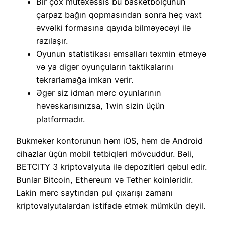
Bir çox mütəxəssis bu basketbolçunun
çarpaz bağın qopmasından sonra heç vaxt
əvvəlki formasına qayıda bilməyəcəyi ilə
razılaşır.
Oyunun statistikası əmsalları təxmin etməyə
və ya digər oyunçuların taktikalarını
təkrarlamağa imkan verir.
Əgər siz idman mərc oyunlarının
həvəskarısınızsa, 1win sizin üçün
platformadır.
Bukmeker kontorunun həm iOS, həm də Android
cihazlar üçün mobil tətbiqləri mövcuddur. Bəli,
BETCITY 3 kriptovalyuta ilə depozitləri qəbul edir.
Bunlar Bitcoin, Ethereum və Tether koinləridir.
Lakin mərc saytından pul çıxarışı zamanı
kriptovalyutalardan istifadə etmək mümkün deyil.