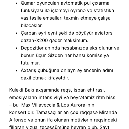
Qumar oyunçuları avtomatik pul çıxarma
funksiyası ilə işləməyi öyrənə və statistika
vasitəsilə əmsalları təxmin etməyə çalışa
biləcəklər.
Çarpan əyri eyni şəkildə böyüyür aviators
qazan-X200 qədər maksimum.
Depozitlər anında hesabınızda əks olunur və
bunun üçün Sizdən hər hansı komissiya
tutulmur.
Axtarış çubuğuna onlayn əyləncənin adını
daxil etmək kifayətdir.
Küləkli Bakı axşamında rəqs, ispan ehtirası,
emosiyaların intensivliyi və heyrətamiz ritm hissi
– bu, Max Villaveccia & Los Aurora-nın
konsertidir. Tamaşaçılar ən çox rəqqasə Miranda
Alfonso və onun ifa olunan motivlərin rəqsindəki
filiqran vizual təcəssümünə heyran olub. Sayt