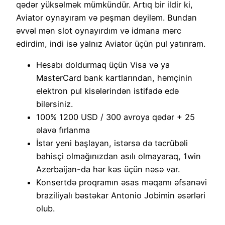
qədər yüksəlmək mümkündür. Artıq bir ildir ki,
Aviator oynayıram və peşman deyiləm. Bundan
əvvəl mən slot oynayırdım və idmana mərc
edirdim, indi isə yalnız Aviator üçün pul yatırıram.
Hesabı doldurmaq üçün Visa və ya
MasterCard bank kartlarından, həmçinin
elektron pul kisələrindən istifadə edə
bilərsiniz.
100% 1200 USD / 300 avroya qədər + 25
əlavə fırlanma
İstər yeni başlayan, istərsə də təcrübəli
bahisçi olmağınızdan asılı olmayaraq, 1win
Azerbaijan-da hər kəs üçün nəsə var.
Konsertdə proqramın əsas məqamı əfsanəvi
braziliyalı bəstəkar Antonio Jobimin əsərləri
olub.