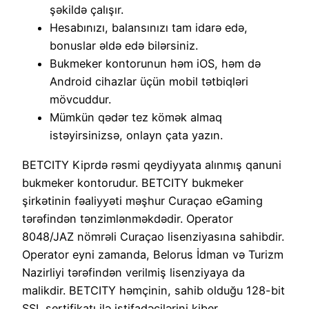
şəkildə çаlışır.
Hesabınızı, balansınızı tam idarə edə,
bonuslar əldə edə bilərsiniz.
Bukmeker kontorunun həm iOS, həm də
Android cihazlar üçün mobil tətbiqləri
mövcuddur.
Mümkün qədər tez kömək almaq
istəyirsinizsə, onlayn çata yazın.
BETCITY Kiprdə rəsmi qeydiyyata alınmış qanuni
bukmeker kontorudur. BETCITY bukmeker
şirkətinin fəaliyyəti məşhur Curaçao eGaming
tərəfindən tənzimlənməkdədir. Operator
8048/JAZ nömrəli Curaçao lisenziyasına sahibdir.
Operator eyni zamanda, Belorus İdman və Turizm
Nazirliyi tərəfindən verilmiş lisenziyaya da
malikdir. BETCITY həmçinin, sahib olduğu 128-bit
SSL sertifikatı ilə istifadəçilərini kiber