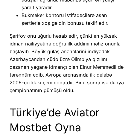
şərait yaradır.
Bukmeker kontoru istifadəçilərə asan
şərtlərlə xoş gəldin bonusu təklif edir.
Şərifov onu uğurlu hesab edir, çünki ən yüksək
idman nailiyyətinə doğru ilk addımı məhz onunla
başlayıb. Böyük güləş ənənələrini indiyədək
Azərbaycandan cüdo üzrə Olimpiya qızılını
qazanan yeganə idmançı olan Elnur Məmmədli də
tərənnüm edib. Avropa arenasında ilk qələbə
2006-cı ildəki çempionatdır. Bir il sonra isə dünya
çempionatının gümüşü oldu.
Türkiye’de Aviator
Mostbet Oyna