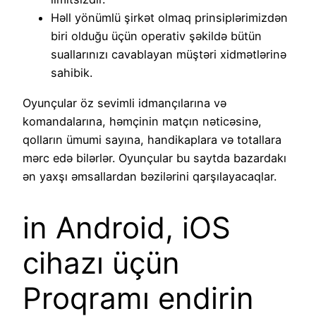
Həll yönümlü şirkət olmaq prinsiplərimizdən
biri olduğu üçün operativ şəkildə bütün
suallarınızı cavablayan müştəri xidmətlərinə
sahibik.
Oyunçular öz sevimli idmançılarına və
komandalarına, həmçinin matçın nəticəsinə,
qolların ümumi sayına, handikaplara və totallara
mərc edə bilərlər. Oyunçular bu saytda bazardakı
ən yaxşı əmsallardan bəzilərini qarşılayacaqlar.
in Android, iOS
cihazı üçün
Proqramı endirin