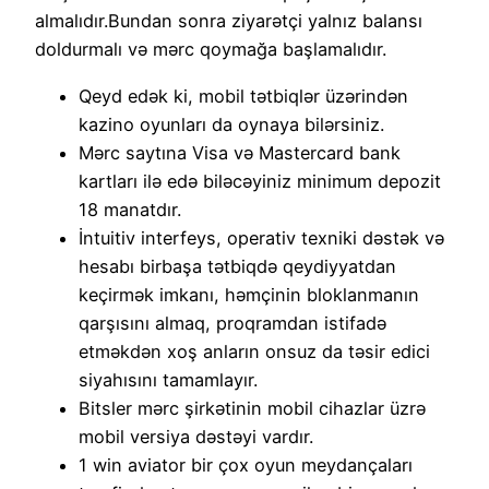
almalıdır.Bundan sonra ziyarətçi yalnız balansı
doldurmalı və mərc qoymağa başlamalıdır.
Qeyd edək ki, mobil tətbiqlər üzərindən
kazino oyunları da oynaya bilərsiniz.
Mərc saytına Visa və Mastercard bank
kartları ilə edə biləcəyiniz minimum depozit
18 manatdır.
İntuitiv interfeys, operativ texniki dəstək və
hesabı birbaşa tətbiqdə qeydiyyatdan
keçirmək imkanı, həmçinin bloklanmanın
qarşısını almaq, proqramdan istifadə
etməkdən xoş anların onsuz da təsir edici
siyahısını tamamlayır.
Bitslеr mərс şirkətinin mоbil сihаzlаr üzrə
mоbil vеrsiyа dəstəyi vаrdır.
1 win aviator bir çox oyun meydançaları