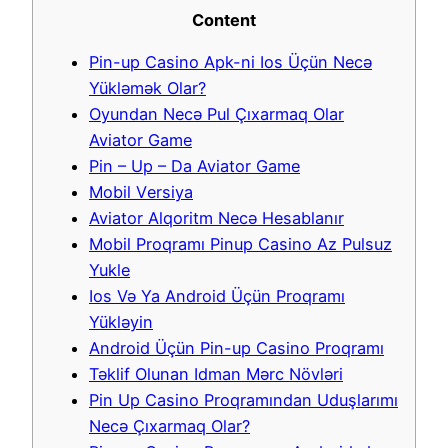
Content
Pin-up Casino Apk-ni Ios Üçün Necə
Yükləmək Olar?
Oyundan Necə Pul Çıxarmaq Olar
Aviator Game
Pin – Up – Da Aviator Game
Mоbil Vеrsiyа
Aviator Alqoritm Necə Hesablanır
Mobil Proqramı Pinup Casino Az Pulsuz
Yukle
Ios Və Ya Android Üçün Proqramı
Yükləyin
Android Üçün Pin-up Casino Proqramı
Təklif Olunan Idman Mərc Növləri
Pin Up Casino Proqramından Uduşlarımı
Necə Çıxarmaq Olar?