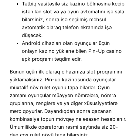
Tətbiq vasitəsilə siz kazino bölməsinə keçib
istənilən slot və ya oyun avtomatını işə sala
bilərsiniz, sonra isə seçilmiş məhsul
avtomatik olaraq telefon ekranında işə
düşəcək.
Android cihazları olan oyunçular üçün
onlayn kazino yüklənə bilən Pin-Up casino
apk proqramı təqdim edir.
Bunun üçün ilk olaraq cihazınıza slot proqramını
yükləməlisiniz. Pin-up kazinosunda oyunçular
müxtəlif növ rulet oyunu tapa bilərlər. Oyun
zamanı oyunçular müəyyən nömrələrə, nömrə
qruplarına, rənglərə və ya digər xüsusiyyətlərə
mərc qoyurlar. Dayandıqdan sonra qazanan
kombinasiya topun mövqeyinə əsasən hesablanır.
Ümumilikdə operatorun rəsmi saytında siz 20-
dən çox rulet növü tapa bilərsiniz.