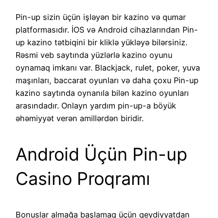
Pin-up sizin üçün işləyən bir kazino və qumar
platformasıdır. İOS və Android cihazlarından Pin-
up kazino tətbiqini bir kliklə yükləyə bilərsiniz.
Rəsmi veb saytında yüzlərlə kazino oyunu
oynamaq imkanı var. Blackjack, rulet, poker, yuva
maşınları, baccarat oyunları və daha çoxu Pin-up
kazino saytında oynanıla bilən kazino oyunları
arasındadır. Onlayn yardım pin-up-a böyük
əhəmiyyət verən amillərdən biridir.
Android Üçün Pin-up
Casino Proqramı
Bonuslar almağa başlamaq üçün qeydiyyatdan