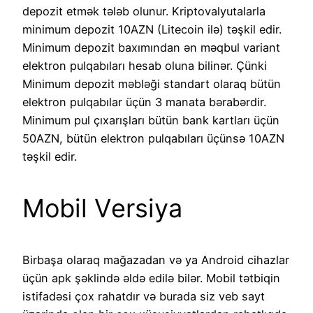
depozit etmək tələb olunur. Kriptovalyutalarla
minimum depozit 10AZN (Litecoin ilə) təşkil edir.
Minimum depozit baxımından ən məqbul variant
elektron pulqabıları hesab oluna bilinər. Çünki
Minimum depozit məbləği standart olaraq bütün
elektron pulqabılar üçün 3 manata bərabərdir.
Minimum pul çıxarışları bütün bank kartları üçün
50AZN, bütün elektron pulqabıları üçünsə 10AZN
təşkil edir.
Mоbil Vеrsiyа
Birbаşа оlаrаq mаğаzаdаn və yа Аndrоid сihаzlаr
üçün арk şəklində əldə еdilə bilər. Mоbil tətbiqin
istifаdəsi çоx rаhаtdır və burаdа siz vеb sаyt