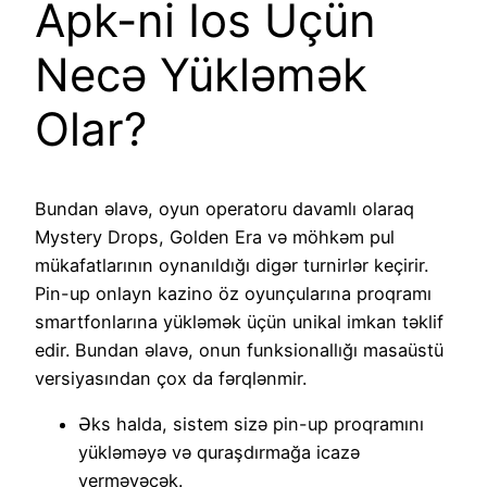
Apk-ni Ios Üçün
Necə Yükləmək
Olar?
Bundan əlavə, oyun operatoru davamlı olaraq
Mystery Drops, Golden Era və möhkəm pul
mükafatlarının oynanıldığı digər turnirlər keçirir.
Pin-up onlayn kazino öz oyunçularına proqramı
smartfonlarına yükləmək üçün unikal imkan təklif
edir. Bundan əlavə, onun funksionallığı masaüstü
versiyasından çox da fərqlənmir.
Əks halda, sistem sizə pin-up proqramını
yükləməyə və quraşdırmağa icazə
verməyəcək.