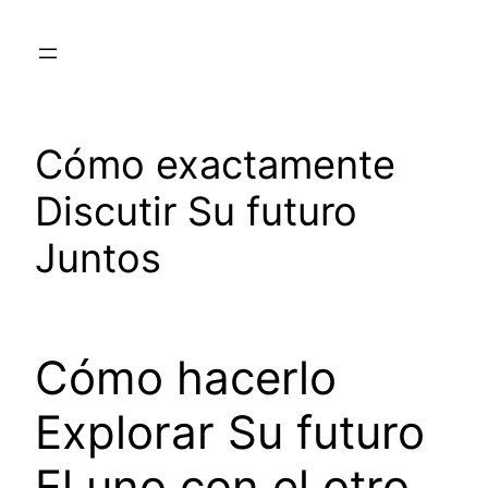
Skip
to
content
Cómo exactamente
Discutir Su futuro
Juntos
Cómo hacerlo
Explorar Su futuro
El uno con el otro